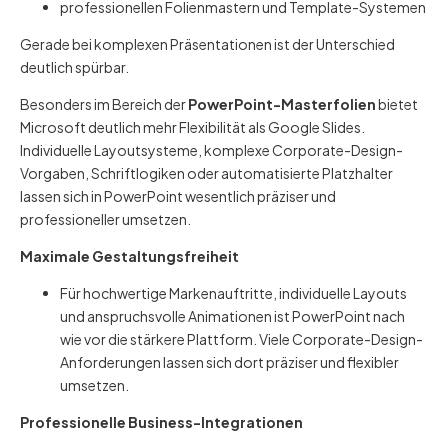
professionellen Folienmastern und Template-Systemen
Gerade bei komplexen Präsentationen ist der Unterschied
deutlich spürbar.
Besonders im Bereich der
PowerPoint-Masterfolien
bietet
Microsoft deutlich mehr Flexibilität als Google Slides.
Individuelle Layoutsysteme, komplexe Corporate-Design-
Vorgaben, Schriftlogiken oder automatisierte Platzhalter
lassen sich in PowerPoint wesentlich präziser und
professioneller umsetzen.
Maximale Gestaltungsfreiheit
Für hochwertige Markenauftritte, individuelle Layouts
und anspruchsvolle Animationen ist PowerPoint nach
wie vor die stärkere Plattform. Viele Corporate-Design-
Anforderungen lassen sich dort präziser und flexibler
umsetzen.
Professionelle Business-Integrationen