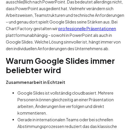
ausschließlich nach PowerPoint. Das bedeutet allerdings nicht,
dass PowerPoint ausgedient hat. Vielmehr verändern sich
Arbeitsweisen, Teamstrukturen und technische Anforderungen
– und genau dort spielt Google Slides seine Stärken aus. Bei
Chart Factory gestalten wir
professionelle Präsentationen
plattformunabhängig – sowohl in PowerPoint als auch in
Google Slides. Welche Lösung sinnvoller ist, hängt immer von
den individuellen Anforderungen des Unternehmens ab.
Warum Google Slides immer
beliebter wird
Zusammenarbeit in Echtzeit
Google Slides ist vollständig cloudbasiert. Mehrere
Personen können gleichzeitig an einer Präsentation
arbeiten, Änderungen live verfolgen und direkt
kommentieren.
Gerade in internationalen Teams oder bei schnellen
Abstimmungsprozessen reduziert das das klassische