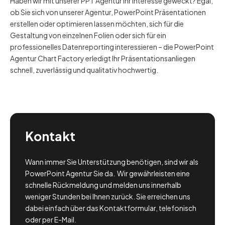
Haben wir mit unserer PPT Agentur Ihr Interesse geweckt? Egal,
ob Sie sich von unserer Agentur, PowerPoint Präsentationen
erstellen oder optimieren lassen möchten, sich für die
Gestaltung von einzelnen Folien oder sich für ein
professionelles Datenreporting interessieren – die PowerPoint
Agentur Chart Factory erledigt Ihr Präsentationsanliegen
schnell, zuverlässig und qualitativ hochwertig.
Kontakt
Wann immer Sie Unterstützung benötigen, sind wir als
PowerPoint Agentur Sie da. Wir gewährleisten eine
schnelle Rückmeldung und melden uns innerhalb
weniger Stunden bei Ihnen zurück. Sie erreichen uns
dabei einfach über das Kontaktformular, telefonisch
oder per E-Mail.