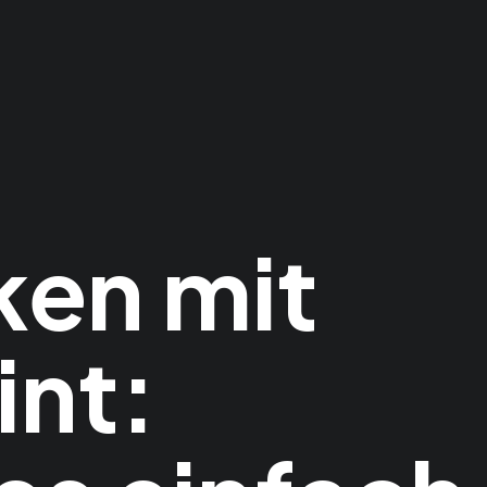
ken mit
nt: