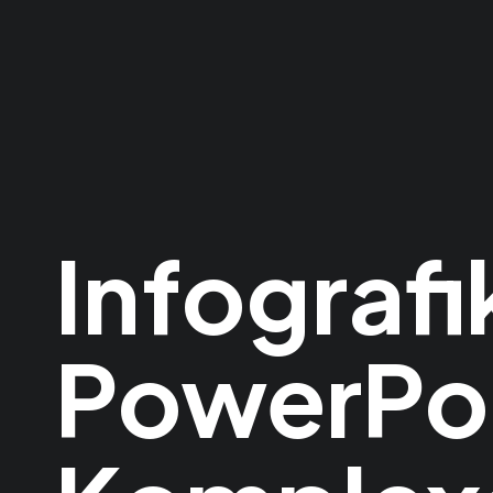
Infografi
PowerPoi