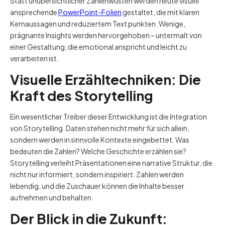
Statt unübersichtlicher Zahlenwüsten werden heute visuell
ansprechende
PowerPoint-Folien
gestaltet, die mit klaren
Kernaussagen und reduziertem Text punkten. Wenige,
prägnante Insights werden hervorgehoben – untermalt von
einer Gestaltung, die emotional anspricht und leicht zu
verarbeiten ist.
Visuelle Erzähltechniken: Die
Kraft des Storytelling
Ein wesentlicher Treiber dieser Entwicklung ist die Integration
von Storytelling. Daten stehen nicht mehr für sich allein,
sondern werden in sinnvolle Kontexte eingebettet. Was
bedeuten die Zahlen? Welche Geschichte erzählen sie?
Storytelling verleiht Präsentationen eine narrative Struktur, die
nicht nur informiert, sondern inspiriert. Zahlen werden
lebendig, und die Zuschauer können die Inhalte besser
aufnehmen und behalten.
Der Blick in die Zukunft: