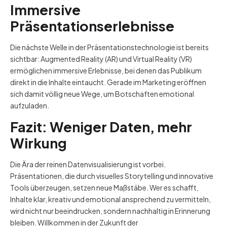
Immersive
Präsentationserlebnisse
Die nächste Welle in der Präsentationstechnologie ist bereits
sichtbar: Augmented Reality (AR) und Virtual Reality (VR)
ermöglichen immersive Erlebnisse, bei denen das Publikum
direkt in die Inhalte eintaucht. Gerade im Marketing eröffnen
sich damit völlig neue Wege, um Botschaften emotional
aufzuladen.
Fazit: Weniger Daten, mehr
Wirkung
Die Ära der reinen Datenvisualisierung ist vorbei.
Präsentationen, die durch visuelles Storytelling und innovative
Tools überzeugen, setzen neue Maßstäbe. Wer es schafft,
Inhalte klar, kreativ und emotional ansprechend zu vermitteln,
wird nicht nur beeindrucken, sondern nachhaltig in Erinnerung
bleiben. Willkommen in der Zukunft der