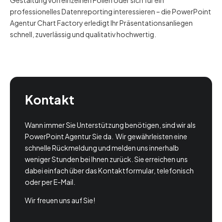
Gestaltung von einzelnen Folien oder sich für ein
professionelles Datenreporting interessieren – die PowerPoint
Agentur Chart Factory erledigt Ihr Präsentationsanliegen
schnell, zuverlässig und qualitativ hochwertig.
Kontakt
Wann immer Sie Unterstützung benötigen, sind wir als
PowerPoint Agentur Sie da. Wir gewährleisten eine
schnelle Rückmeldung und melden uns innerhalb
weniger Stunden bei Ihnen zurück. Sie erreichen uns
dabei einfach über das Kontaktformular, telefonisch
oder per E-Mail.
Wir freuen uns auf Sie!